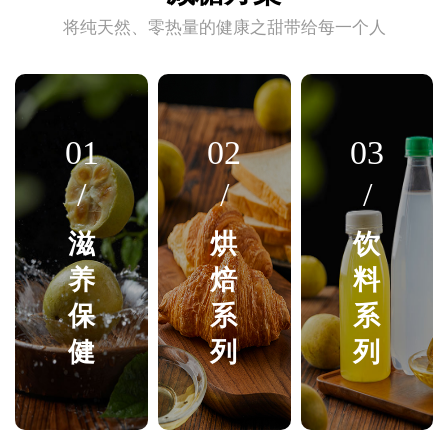
将纯天然、零热量的健康之甜带给每一个人
01
02
03
/
/
/
滋
烘
饮
养
焙
料
保
系
系
健
列
列