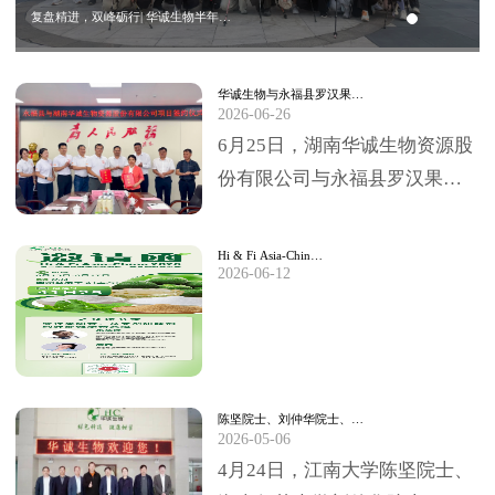
复盘精进，双峰砺行| 华诚生物半年…
华诚生物与永福县罗汉果…
2026-06-26
6月25日，湖南华诚生物资源股
份有限公司与永福县罗汉果深
加工项目签约仪式，在永福县
委、县政府临时办公大楼圆满
Hi & Fi Asia-Chin…
2026-06-12
举行。永福县委书…
陈坚院士、刘仲华院士、…
2026-05-06
4月24日，江南大学陈坚院士、