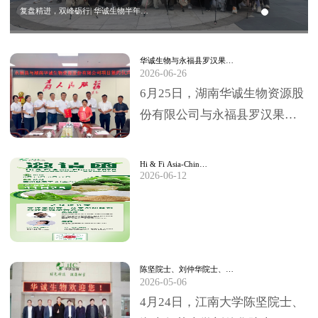
复盘精进，双峰砺行| 华诚生物半年…
华诚生物与永福县罗汉果…
2026-06-26
6月25日，湖南华诚生物资源股
份有限公司与永福县罗汉果深
加工项目签约仪式，在永福县
委、县政府临时办公大楼圆满
Hi & Fi Asia-Chin…
2026-06-12
举行。永福县委书…
陈坚院士、刘仲华院士、…
2026-05-06
4月24日，江南大学陈坚院士、