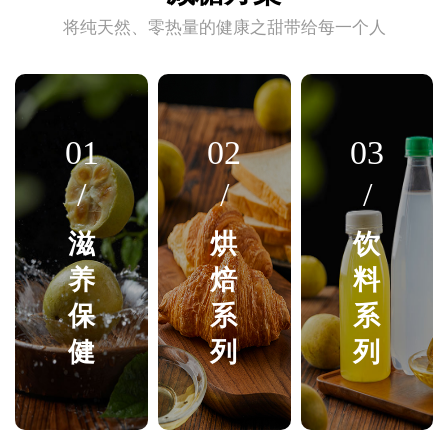
将纯天然、零热量的健康之甜带给每一个人
01
02
03
/
/
/
滋
烘
饮
养
焙
料
保
系
系
健
列
列