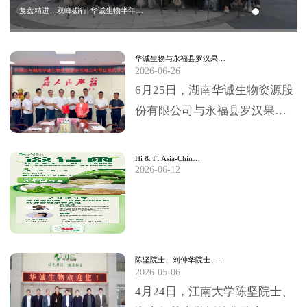
复盘精进，双峰砺行| 华诚生物半年…
华诚生物与永福县罗汉果…
2026-06-26
6月25日，湖南华诚生物资源股
份有限公司与永福县罗汉果深
加工项目签约仪式，在永福县
委、县政府临时办公大楼圆满
Hi & Fi Asia-Chin…
2026-06-12
举行。永福县委书…
陈坚院士、刘仲华院士、…
2026-05-06
4月24日，江南大学陈坚院士、