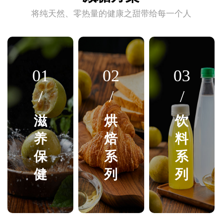
将纯天然、零热量的健康之甜带给每一个人
01
02
03
/
/
/
滋
烘
饮
养
焙
料
保
系
系
健
列
列