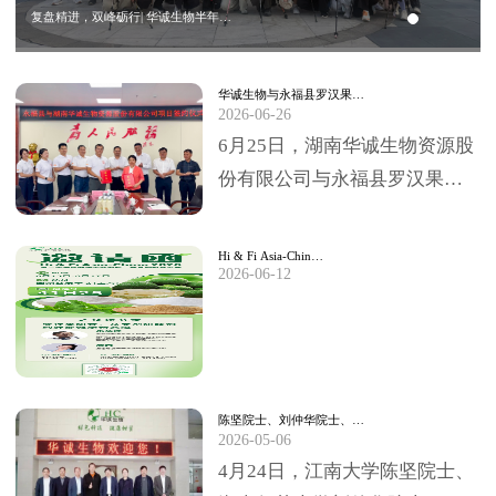
复盘精进，双峰砺行| 华诚生物半年…
华诚生物与永福县罗汉果…
2026-06-26
6月25日，湖南华诚生物资源股
份有限公司与永福县罗汉果深
加工项目签约仪式，在永福县
委、县政府临时办公大楼圆满
Hi & Fi Asia-Chin…
2026-06-12
举行。永福县委书…
陈坚院士、刘仲华院士、…
2026-05-06
4月24日，江南大学陈坚院士、