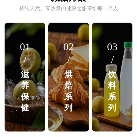
将纯天然、零热量的健康之甜带给每一个人
01
02
03
/
/
/
滋
烘
饮
养
焙
料
保
系
系
健
列
列