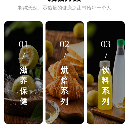
将纯天然、零热量的健康之甜带给每一个人
01
02
03
/
/
/
滋
烘
饮
养
焙
料
保
系
系
健
列
列