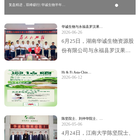
复盘精进，双峰砺行| 华诚生物半年…
华诚生物与永福县罗汉果…
2026-06-26
6月25日，湖南华诚生物资源股
份有限公司与永福县罗汉果深
加工项目签约仪式，在永福县
委、县政府临时办公大楼圆满
Hi & Fi Asia-Chin…
2026-06-12
举行。永福县委书…
陈坚院士、刘仲华院士、…
2026-05-06
4月24日，江南大学陈坚院士、