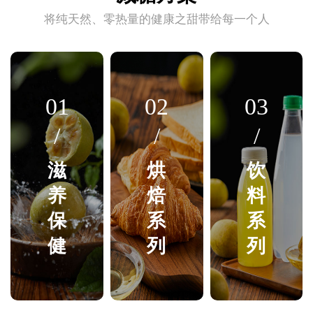
将纯天然、零热量的健康之甜带给每一个人
01
02
03
/
/
/
滋
烘
饮
养
焙
料
保
系
系
健
列
列