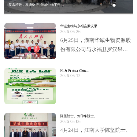
复盘精进，双峰砺行| 华诚生物半年…
华诚生物与永福县罗汉果…
2026-06-26
6月25日，湖南华诚生物资源股
份有限公司与永福县罗汉果深
加工项目签约仪式，在永福县
委、县政府临时办公大楼圆满
Hi & Fi Asia-Chin…
2026-06-12
举行。永福县委书…
陈坚院士、刘仲华院士、…
2026-05-06
4月24日，江南大学陈坚院士、