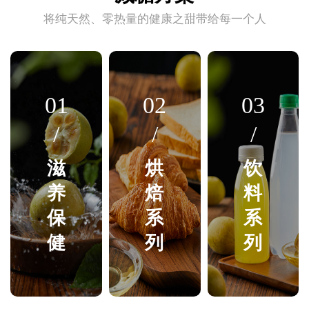
将纯天然、零热量的健康之甜带给每一个人
01
02
03
/
/
/
滋
烘
饮
养
焙
料
保
系
系
健
列
列