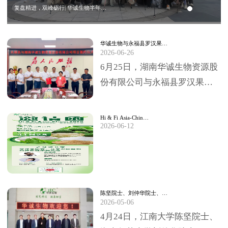
复盘精进，双峰砺行| 华诚生物半年…
华诚生物与永福县罗汉果…
2026-06-26
6月25日，湖南华诚生物资源股
份有限公司与永福县罗汉果深
加工项目签约仪式，在永福县
委、县政府临时办公大楼圆满
Hi & Fi Asia-Chin…
2026-06-12
举行。永福县委书…
陈坚院士、刘仲华院士、…
2026-05-06
4月24日，江南大学陈坚院士、