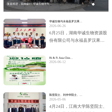
复盘精进，双峰砺行| 华诚生物半年…
华诚生物与永福县罗汉果…
2026-06-26
6月25日，湖南华诚生物资源股
份有限公司与永福县罗汉果深
加工项目签约仪式，在永福县
委、县政府临时办公大楼圆满
Hi & Fi Asia-Chin…
2026-06-12
举行。永福县委书…
陈坚院士、刘仲华院士、…
2026-05-06
4月24日，江南大学陈坚院士、