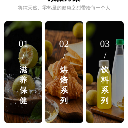
将纯天然、零热量的健康之甜带给每一个人
01
02
03
/
/
/
滋
烘
饮
养
焙
料
保
系
系
健
列
列