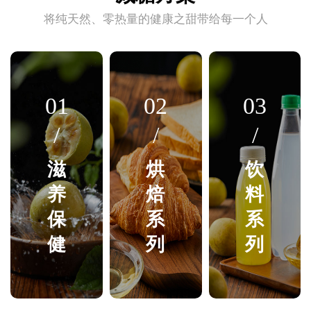
将纯天然、零热量的健康之甜带给每一个人
01
02
03
/
/
/
滋
烘
饮
养
焙
料
保
系
系
健
列
列