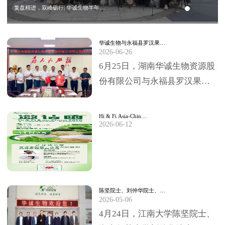
复盘精进，双峰砺行| 华诚生物半年…
华诚生物与永福县罗汉果…
2026-06-26
6月25日，湖南华诚生物资源股
份有限公司与永福县罗汉果深
加工项目签约仪式，在永福县
委、县政府临时办公大楼圆满
Hi & Fi Asia-Chin…
2026-06-12
举行。永福县委书…
陈坚院士、刘仲华院士、…
2026-05-06
4月24日，江南大学陈坚院士、