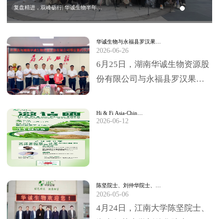
复盘精进，双峰砺行| 华诚生物半年…
华诚生物与永福县罗汉果…
2026-06-26
6月25日，湖南华诚生物资源股
份有限公司与永福县罗汉果深
加工项目签约仪式，在永福县
委、县政府临时办公大楼圆满
Hi & Fi Asia-Chin…
2026-06-12
举行。永福县委书…
陈坚院士、刘仲华院士、…
2026-05-06
4月24日，江南大学陈坚院士、