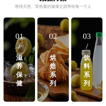
将纯天然、零热量的健康之甜带给每一个人
01
02
03
/
/
/
滋
烘
饮
养
焙
料
保
系
系
健
列
列