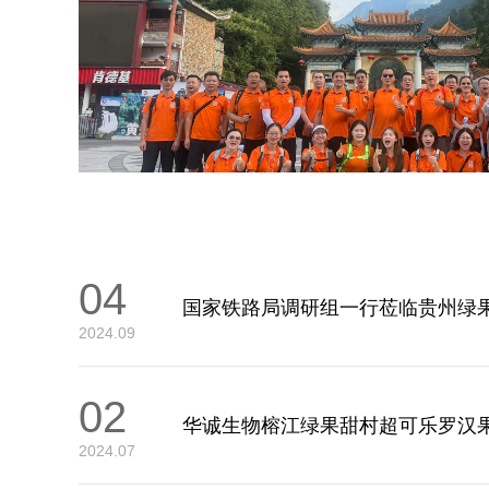
04
国家铁路局调研组一行莅临贵州绿
2024.09
02
华诚生物榕江绿果甜村超可乐罗汉
2024.07