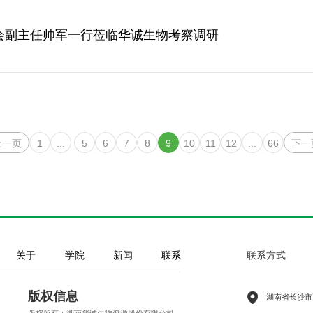
会副主任帅军一行莅临华诚生物考察调研
上一页
1
...
5
6
7
8
9
10
11
12
...
66
下一
关于
学院
新闻
联系
联系方式
版权信息
湖南省长沙市
版权所有：湖南华诚生物资源股份有限公司