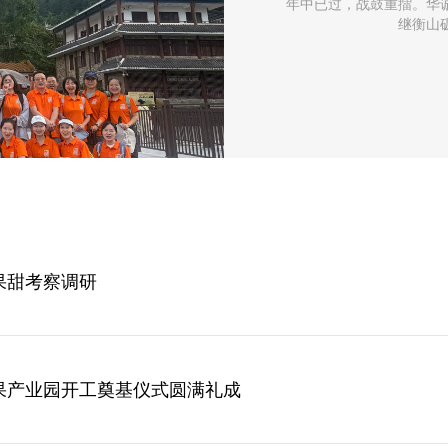
年中已过，战鼓重擂。华
继衡山
果甜考察调研
果产业园开工奠基仪式圆满礼成