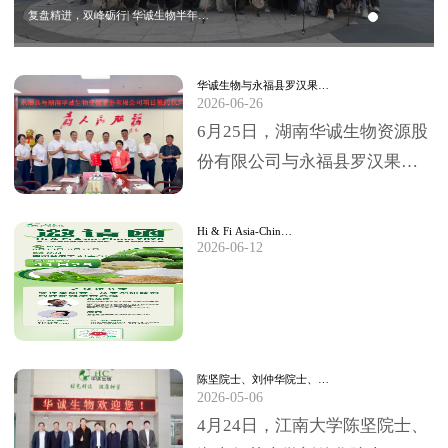
复盘精进，双峰砺行| 华诚生物半年…
华诚生物与永福县罗汉果…
2026-06-26
6月25日，湖南华诚生物资源股
份有限公司与永福县罗汉果深
加工项目签约仪式，在永福县
委、县政府临时办公大楼圆满
Hi & Fi Asia-Chin…
2026-06-12
举行。永福县委书…
陈坚院士、刘仲华院士、…
2026-05-06
4月24日，江南大学陈坚院士、