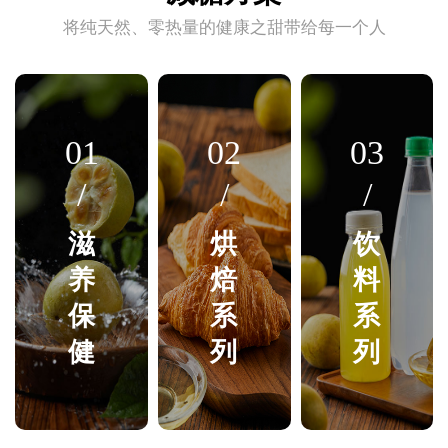
将纯天然、零热量的健康之甜带给每一个人
01
02
03
/
/
/
滋
烘
饮
养
焙
料
保
系
系
健
列
列