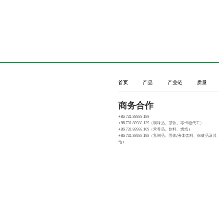
业链。
目前，华诚生物
博士4人，硕士10
南大学、湖南中医药
华诚生物是全球
每一个人是我们的神
首页
产品
产业链
质量
略合作伙伴。
商务合作
+86 731 88988 189
+86 731 88988 129（调味品、茶饮、零卡糖代工）
+86 731 88988 169（营养品、饮料、烘焙）
+86 731 88988 198（乳制品、固体/液体饮料、保健品及其
他）