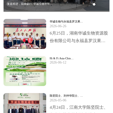
复盘精进，双峰砺行| 华诚生物半年…
华诚生物与永福县罗汉果…
2026-06-26
6月25日，湖南华诚生物资源股
份有限公司与永福县罗汉果深
加工项目签约仪式，在永福县
委、县政府临时办公大楼圆满
Hi & Fi Asia-Chin…
2026-06-12
举行。永福县委书…
陈坚院士、刘仲华院士、…
2026-05-06
4月24日，江南大学陈坚院士、