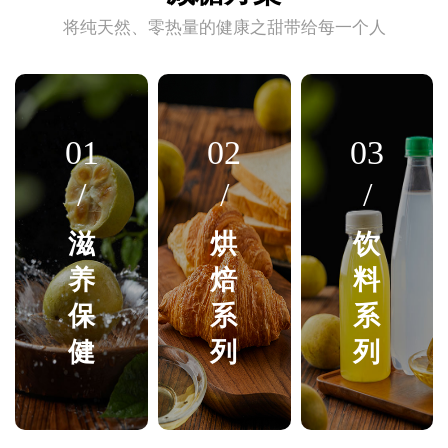
将纯天然、零热量的健康之甜带给每一个人
01
02
03
/
/
/
滋
烘
饮
养
焙
料
保
系
系
健
列
列