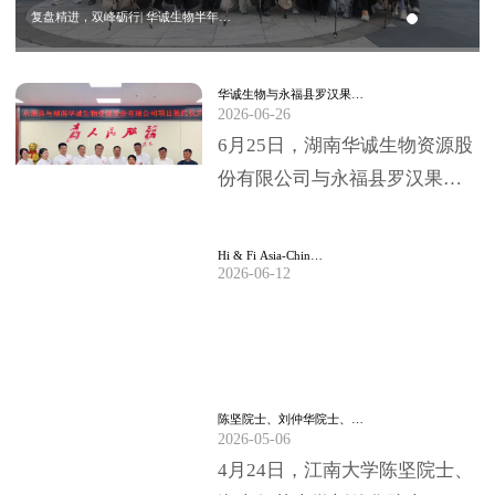
复盘精进，双峰砺行| 华诚生物半年…
华诚生物与永福县罗汉果…
2026-06-26
6月25日，湖南华诚生物资源股
份有限公司与永福县罗汉果深
加工项目签约仪式，在永福县
委、县政府临时办公大楼圆满
Hi & Fi Asia-Chin…
2026-06-12
举行。永福县委书…
陈坚院士、刘仲华院士、…
2026-05-06
4月24日，江南大学陈坚院士、