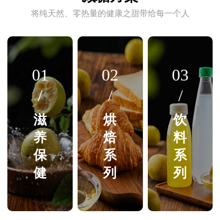
将纯天然、零热量的健康之甜带给每一个人
01
02
03
/
/
/
滋
烘
饮
养
焙
料
保
系
系
健
列
列