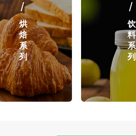
/
/
烘
饮
焙
料
系
系
列
列
浓缩汁
罗汉果提取物
复配糖
罗汉果浓缩汁