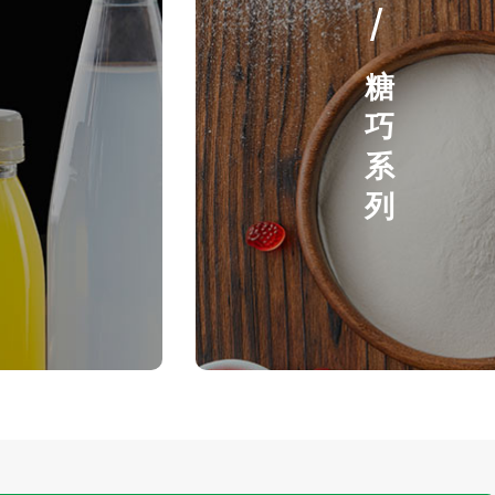
糖巧系列
/
糖
巧
系
列
罗汉果提取物