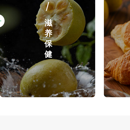
滋养保健
/
滋
养
保
健
罗汉果
罗汉果提取物
罗汉果