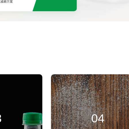
业减糖方案
3
04