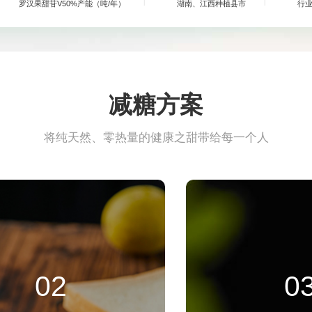
罗汉果甜苷V50%产能（吨/年）
湖南、江西种植县市
行
减糖方案
将纯天然、零热量的健康之甜带给每一个人
02
0
系列
饮料系列