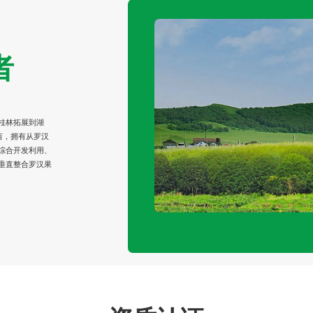
者
桂林拓展到湖
亩，拥有从罗汉
综合开发利用、
垂直整合罗汉果