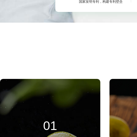
国家发明专利，构建专利壁垒
01
烘焙