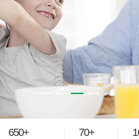
650+
70+
1