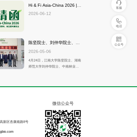
时办公大楼圆满举行。永福县委
Hi & Fi Asia-China 2026 |
客服
华…
书…
2026-06-12
电话
陈坚院士、刘仲华院士、中
公众号
南林业科…
2026-05-06
4月24日，江南大学陈坚院士、湖南
师范大学刘仲华院士、中南林业科
技大学任佳丽院长，携专家团队莅
临华诚生物考察指导。湖南师范
罗汉果浓缩汁：健康甜味的
大…
新宠
2025-10-15
罗汉果浓缩汁是从罗汉果（也称为
微信公众号
东方神果）中提取的优质甜味剂。
罗汉果浓缩汁优点：纯天然：从罗
汉果中天然提取，不含任何人工添
体重管理新纪元：减糖革命
高新区杏康南路8号
加…
中的罗汉…
2025-09-25
gbio.com
在体重管理年与减糖革命的交汇